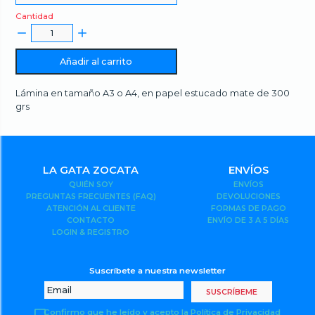
Cantidad
Añadir al carrito
Lámina en tamaño A3 o A4, en papel estucado mate de 300
grs
LA GATA ZOCATA
ENVÍOS
QUIÉN SOY
ENVÍOS
PREGUNTAS FRECUENTES (FAQ)
DEVOLUCIONES
ATENCIÓN AL CLIENTE
FORMAS DE PAGO
CONTACTO
ENVÍO DE 3 A 5 DÍAS
LOGIN & REGISTRO
Suscríbete a nuestra newsletter
SUSCRÍBEME
Confirmo que he leído y acepto la Política de Privacidad