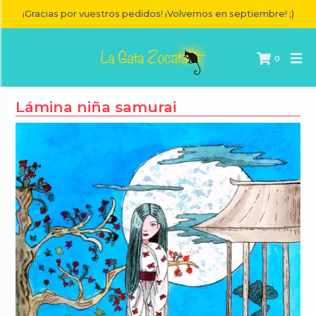
¡Gracias por vuestros pedidos! ¡Volvemos en septiembre! ;)
0
Lámina niña samurai