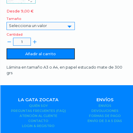
Desde 9,00
€
Tamaño
Selecciona un valor
Cantidad
Añadir al carrito
Lámina en tamaño A3 o A4, en papel estucado mate de 300
grs
LA GATA ZOCATA
ENVÍOS
QUIÉN SOY
ENVÍOS
PREGUNTAS FRECUENTES (FAQ)
DEVOLUCIONES
ATENCIÓN AL CLIENTE
FORMAS DE PAGO
CONTACTO
ENVÍO DE 3 A 5 DÍAS
LOGIN & REGISTRO