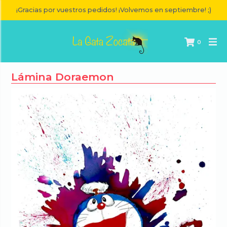
¡Gracias por vuestros pedidos! ¡Volvemos en septiembre! ;)
0
Lámina Doraemon